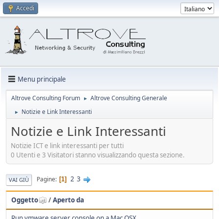
Accedi
Menu principale
Altrove Consulting Forum
Altrove Consulting Generale
►
Notizie e Link Interessanti
►
Notizie e Link Interessanti
Notizie ICT e link interessanti per tutti
0 Utenti e 3 Visitatori stanno visualizzando questa sezione.
2
3
Pagine
1
VAI GIÙ
Oggetto
/
Aperto da
Run vmware server console on a Mac OSX