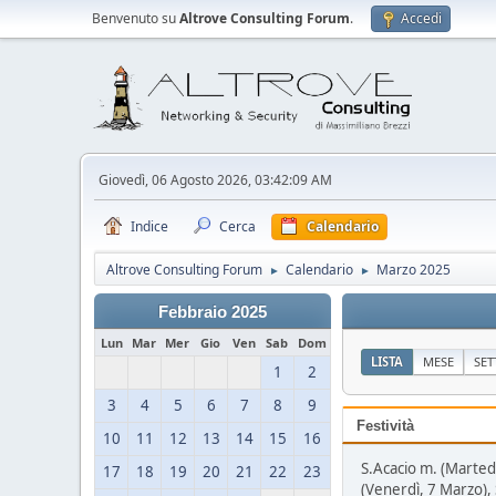
Benvenuto su
Altrove Consulting Forum
.
Accedi
Giovedì, 06 Agosto 2026, 03:42:09 AM
Indice
Cerca
Calendario
Altrove Consulting Forum
Calendario
Marzo 2025
►
►
Febbraio 2025
Lun
Mar
Mer
Gio
Ven
Sab
Dom
LISTA
MESE
SE
1
2
3
4
5
6
7
8
9
Festività
10
11
12
13
14
15
16
S.Acacio m. (Martedì
17
18
19
20
21
22
23
(Venerdì, 7 Marzo),