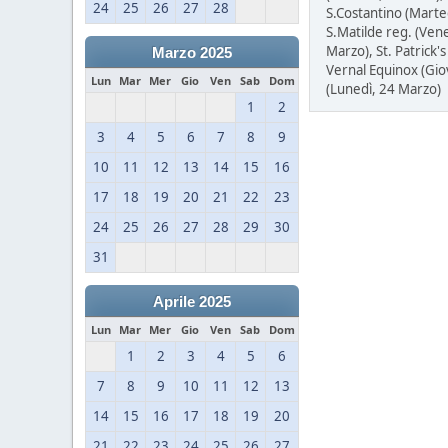
24
25
26
27
28
S.Costantino (Marted
S.Matilde reg. (Ven
Marzo), St. Patrick'
Marzo 2025
Vernal Equinox (Gio
Lun
Mar
Mer
Gio
Ven
Sab
Dom
(Lunedì, 24 Marzo)
1
2
3
4
5
6
7
8
9
10
11
12
13
14
15
16
17
18
19
20
21
22
23
24
25
26
27
28
29
30
31
Aprile 2025
Lun
Mar
Mer
Gio
Ven
Sab
Dom
1
2
3
4
5
6
7
8
9
10
11
12
13
14
15
16
17
18
19
20
21
22
23
24
25
26
27