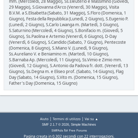
mm. (Mercoledì, 28 Maggio), Ss.Eleuterio e Massimino (Giovedì,
29 Maggio), S.Giovanna d'Arco (Venerdì, 30 Maggio), Visita
B.V.M. a S.Elisabetta (Sabato, 31 Maggio), S.Floro (Domenica, 1
Giugno), Festa della Repubblica (Lunedì, 2 Giugno), S.Eugenio P.
(Lunedì, 2 Giugno), S.Carlo Lwanga m. (Martedì, 3 Giugno),
S.Saturnino (Mercoledì, 4 Giugno), S.Bonifacio m. (Giovedì, 5
Giugno), Ss.Paolina e Artemio (Venerdì, 6 Giugno), D-Day
(Venerdì, 6 Giugno), S.Candido (Sabato, 7 Giugno), Pentecoste
(Domenica, 8 Giugno), S.Miano V. (Lunedì, 9 Giugno),
Ss.Aureliano V. e Beniamino m. (Martedì, 10 Giugno),
S.Barnaba Ap. (Mercoledì, 11 Giugno), Ss.Vimio e Zimio mm.
(Giovedì, 12 Giugno), S.Antonio da Padova fr. dott. (Venerdì, 13
Giugno), Ss.Degna m. e Eliseo prof. (Sabato, 14 Giugno), Flag
Day (Sabato, 14 Giugno), S.Vito m. (Domenica, 15 Giugno),
Father's Day (Domenica, 15 Giugno)
|
|
Aiuto
Termini di utilizzo
Vai su ▲
,
SMF 2.1.7 © 2026
Simple Machines
for
SMFAds
Free Forums
Pagina creata in 0.302 secondi con 22 interrogazioni.