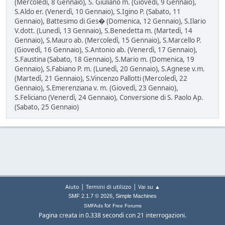
(Mercoledì, 8 Gennaio), S. Giuliano m. (Giovedì, 9 Gennaio),
S.Aldo er. (Venerdì, 10 Gennaio), S.Igino P. (Sabato, 11
Gennaio), Battesimo di Ges� (Domenica, 12 Gennaio), S.Ilario
V.dott. (Lunedì, 13 Gennaio), S.Benedetta m. (Martedì, 14
Gennaio), S.Mauro ab. (Mercoledì, 15 Gennaio), S.Marcello P.
(Giovedì, 16 Gennaio), S.Antonio ab. (Venerdì, 17 Gennaio),
S.Faustina (Sabato, 18 Gennaio), S.Mario m. (Domenica, 19
Gennaio), S.Fabiano P. m. (Lunedì, 20 Gennaio), S.Agnese v.m.
(Martedì, 21 Gennaio), S.Vincenzo Pallotti (Mercoledì, 22
Gennaio), S.Emerenziana v. m. (Giovedì, 23 Gennaio),
S.Feliciano (Venerdì, 24 Gennaio), Conversione di S. Paolo Ap.
(Sabato, 25 Gennaio)
|
|
Aiuto
Termini di utilizzo
Vai su ▲
,
SMF 2.1.7 © 2026
Simple Machines
for
SMFAds
Free Forums
Pagina creata in 0.338 secondi con 21 interrogazioni.