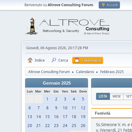
Benvenuto su
Altrove Consulting Forum
.
Accedi
Giovedì, 06 Agosto 2026, 20:17:28 PM
Indice
Cerca
Calendario
Altrove Consulting Forum
Calendario
Febbraio 2025
►
►
Gennaio 2025
Lun
Mar
Mer
Gio
Ven
Sab
Dom
LISTA
MESE
SE
1
2
3
4
5
6
7
8
9
10
11
12
Festività
13
14
15
16
17
18
19
Ss.Simeone V. m. e 
20
21
22
23
24
25
26
v. (Venerdì, 21 Feb