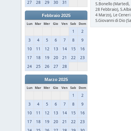
27
28
29
30
31
S.Bonello (Martedì,
28 Febbraio), S.Albi
4 Marzo), Le Ceneri
Febbraio 2025
S.Giovanni di Dio (
Lun
Mar
Mer
Gio
Ven
Sab
Dom
1
2
3
4
5
6
7
8
9
10
11
12
13
14
15
16
17
18
19
20
21
22
23
24
25
26
27
28
Marzo 2025
Lun
Mar
Mer
Gio
Ven
Sab
Dom
1
2
3
4
5
6
7
8
9
10
11
12
13
14
15
16
17
18
19
20
21
22
23
24
25
26
27
28
29
30