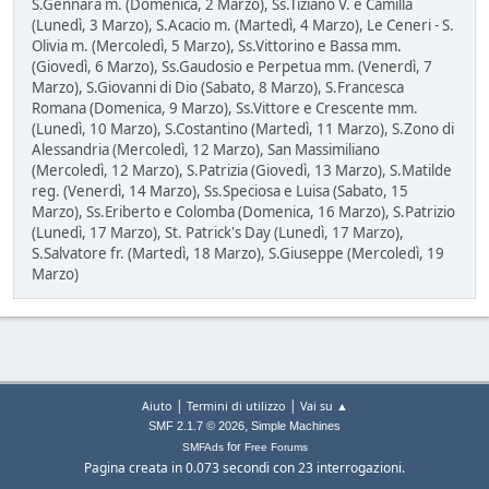
S.Gennara m. (Domenica, 2 Marzo), Ss.Tiziano V. e Camilla
(Lunedì, 3 Marzo), S.Acacio m. (Martedì, 4 Marzo), Le Ceneri - S.
Olivia m. (Mercoledì, 5 Marzo), Ss.Vittorino e Bassa mm.
(Giovedì, 6 Marzo), Ss.Gaudosio e Perpetua mm. (Venerdì, 7
Marzo), S.Giovanni di Dio (Sabato, 8 Marzo), S.Francesca
Romana (Domenica, 9 Marzo), Ss.Vittore e Crescente mm.
(Lunedì, 10 Marzo), S.Costantino (Martedì, 11 Marzo), S.Zono di
Alessandria (Mercoledì, 12 Marzo), San Massimiliano
(Mercoledì, 12 Marzo), S.Patrizia (Giovedì, 13 Marzo), S.Matilde
reg. (Venerdì, 14 Marzo), Ss.Speciosa e Luisa (Sabato, 15
Marzo), Ss.Eriberto e Colomba (Domenica, 16 Marzo), S.Patrizio
(Lunedì, 17 Marzo), St. Patrick's Day (Lunedì, 17 Marzo),
S.Salvatore fr. (Martedì, 18 Marzo), S.Giuseppe (Mercoledì, 19
Marzo)
|
|
Aiuto
Termini di utilizzo
Vai su ▲
,
SMF 2.1.7 © 2026
Simple Machines
for
SMFAds
Free Forums
Pagina creata in 0.073 secondi con 23 interrogazioni.