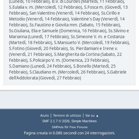
(Lunedì, 10 Febbraio), B.V. di Lourdes (Martedì, 11 Febbraio),
S.Eulalia v. m. (Mercoledì, 12 Febbraio), S.Fosca m. (Giovedì, 13
Febbraio), San Valentino (Venerdì, 14 Febbraio), Ss.Cirillo e
Metodio (Venerdì, 14 Febbraio), Valentine's Day (Venerdì, 14
Febbraio), Ss.Faustino e Giovita mm. (Sabato, 15 Febbraio),
Ss.Giuliana, Elia e Samuele (Domenica, 16 Febbraio), Ss.Silvino e
Marianna (Lunedì, 17 Febbraio), Ss.Simeone V. m. e Costanza
(Martedì, 18 Febbraio), S.Mansueto V. (Mercoledì, 19 Febbraio),
S.Fotino (Giovedì, 20 Febbraio), Ss. Pierdamiani e Irene v.
(Venerdì, 21 Febbraio), S.Margherita da Cortina (Sabato, 22
Febbraio), S.Policarpo V. m. (Domenica, 23 Febbraio),
S.Damiano (Lunedì, 24 Febbraio), S.Bonello (Martedì, 25
Febbraio), S.Claudiano m. (Mercoledì, 26 Febbraio), S.Gabriele
dell'Addolorata (Giovedì, 27 Febbraio)
|
|
Aiuto
Termini di utilizzo
Vai su ▲
,
SMF 2.1.7 © 2026
Simple Machines
for
SMFAds
Free Forums
Pagina creata in 0.086 secondi con 24 interrogazioni.