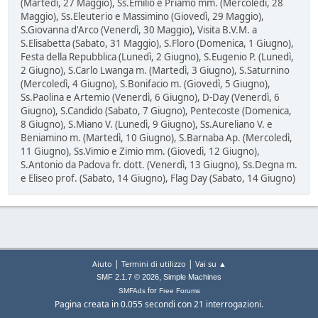
(Martedì, 27 Maggio), Ss.Emilio e Priamo mm. (Mercoledì, 28
Maggio), Ss.Eleuterio e Massimino (Giovedì, 29 Maggio),
S.Giovanna d'Arco (Venerdì, 30 Maggio), Visita B.V.M. a
S.Elisabetta (Sabato, 31 Maggio), S.Floro (Domenica, 1 Giugno),
Festa della Repubblica (Lunedì, 2 Giugno), S.Eugenio P. (Lunedì,
2 Giugno), S.Carlo Lwanga m. (Martedì, 3 Giugno), S.Saturnino
(Mercoledì, 4 Giugno), S.Bonifacio m. (Giovedì, 5 Giugno),
Ss.Paolina e Artemio (Venerdì, 6 Giugno), D-Day (Venerdì, 6
Giugno), S.Candido (Sabato, 7 Giugno), Pentecoste (Domenica,
8 Giugno), S.Miano V. (Lunedì, 9 Giugno), Ss.Aureliano V. e
Beniamino m. (Martedì, 10 Giugno), S.Barnaba Ap. (Mercoledì,
11 Giugno), Ss.Vimio e Zimio mm. (Giovedì, 12 Giugno),
S.Antonio da Padova fr. dott. (Venerdì, 13 Giugno), Ss.Degna m.
e Eliseo prof. (Sabato, 14 Giugno), Flag Day (Sabato, 14 Giugno)
|
|
Aiuto
Termini di utilizzo
Vai su ▲
,
SMF 2.1.7 © 2026
Simple Machines
for
SMFAds
Free Forums
Pagina creata in 0.055 secondi con 21 interrogazioni.