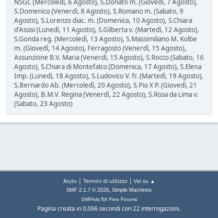
NSGC (Mercoledì, 6 Agosto), S.Donato m. (Giovedì, 7 Agosto),
S.Domenico (Venerdì, 8 Agosto), S.Romano m. (Sabato, 9
Agosto), S.Lorenzo diac. m. (Domenica, 10 Agosto), S.Chiara
d'Assisi (Lunedì, 11 Agosto), S.Gilberta v. (Martedì, 12 Agosto),
S.Gonda reg. (Mercoledì, 13 Agosto), S.Massimiliano M. Kolbe
m. (Giovedì, 14 Agosto), Ferragosto (Venerdì, 15 Agosto),
Assunzione B.V. Maria (Venerdì, 15 Agosto), S.Rocco (Sabato, 16
Agosto), S.Chiara di Montefalco (Domenica, 17 Agosto), S.Elena
Imp. (Lunedì, 18 Agosto), S.Ludovico V. fr. (Martedì, 19 Agosto),
S.Bernardo Ab. (Mercoledì, 20 Agosto), S.Pio X P. (Giovedì, 21
Agosto), B.M.V. Regina (Venerdì, 22 Agosto), S.Rosa da Lima v.
(Sabato, 23 Agosto)
|
|
Aiuto
Termini di utilizzo
Vai su ▲
,
SMF 2.1.7 © 2026
Simple Machines
for
SMFAds
Free Forums
Pagina creata in 0.066 secondi con 22 interrogazioni.