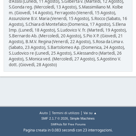
d'Assisi (Lunedì, 11 Agosto), S.Gilberta v. (Martedì, 12 Agosto),
S.Gonda reg. (Mercoledì, 13 Agosto), S.Massimiliano M. Kolbe
m. (Giovedì, 14 Agosto), Ferragosto (Venerdì, 15 Agosto),
Assunzione B.V. Maria (Venerdì, 15 Agosto), S.Rocco (Sabato, 16
Agosto), S.Chiara di Montefalco (Domenica, 17 Agosto), S.Elena
Imp. (Lunedì, 18 Agosto), S.Ludovico V. fr. (Martedì, 19 Agosto),
S.Bernardo Ab. (Mercoledì, 20 Agosto), S.Pio X P. (Giovedì, 21
Agosto), B.M.V. Regina (Venerdì, 22 Agosto), S.Rosa da Lima v.
(Sabato, 23 Agosto), S.Bartolomeo Ap. (Domenica, 24 Agosto),
S.Ludovico re (Lunedì, 25 Agosto), S.Alessandro (Martedì, 26
Agosto), S.Monica ved. (Mercoledì, 27 Agosto), S.Agostino V.
dott. (Giovedì, 28 Agosto)
|
|
Aiuto
Termini di utilizzo
Vai su ▲
,
SMF 2.1.7 © 2026
Simple Machines
for
SMFAds
Free Forums
Pagina creata in 0.083 secondi con 23 interrogazioni.