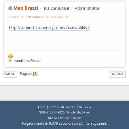
Max Brezzi
ICT Consultant
Administrator
Giovedì, 11 Settembre 2014, 12:26:47 PM
http://support.kaspersky.com/viruses/utility#
Massimiliano Brezzi
Pagine
1
VAI SU
AZIONI
|
|
Aiuto
Termini di utilizzo
Vai su ▲
,
SMF 2.1.7 © 2026
Simple Machines
for
SMFAds
Free Forums
Pagina creata in 0.079 secondi con 20 interrogazioni.